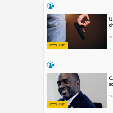
U
ch
01
STATI UNITI
Ca
s
14
STATI UNITI