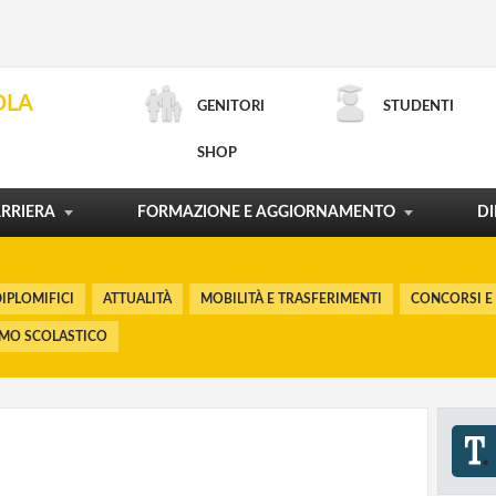
CONCORSI E RECLUTAMENTO
INCARICHI DI DOCENZA
CONTRATTO DI LAVORO
SCUOLA E TERRITORIO
OLA
GENITORI
STUDENTI
ORDINAMENTI E RIFORME
LA CARTA DEL DOCENTE
PROCESSI FORMATIVI
POLITICHE FORMATIVE
SHOP
RICERCA AVANZATA
MOSTRA TUTTO
MOSTRA TUTTO
MOSTRA TUTTO
MOSTRA TUTTO
RRIERA
FORMAZIONE E AGGIORNAMENTO
DI
IPLOMIFICI
ATTUALITÀ
MOBILITÀ E TRASFERIMENTI
CONCORSI E
SMO SCOLASTICO