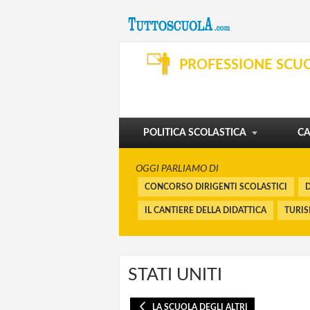
SVILUPPO PROFESSIONALE
ORGANIZZAZIONE E SERVIZI
PROFESSIONE SCU
DIBATTITO
PENSIONI E BUONUSCITE
I CORSI
FINANZIAMENTI
POLITICA SCOLASTICA
CA
OGGI PARLIAMO DI
CONCORSO DIRIGENTI SCOLASTICI
D
IL CANTIERE DELLA DIDATTICA
TURI
STATI UNITI
LA SCUOLA DEGLI ALTRI