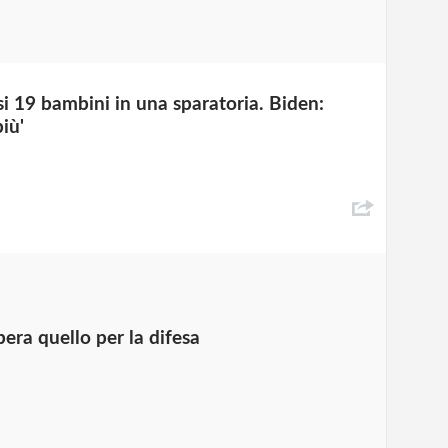
si 19 bambini in una sparatoria. Biden:
iù'
pera quello per la difesa