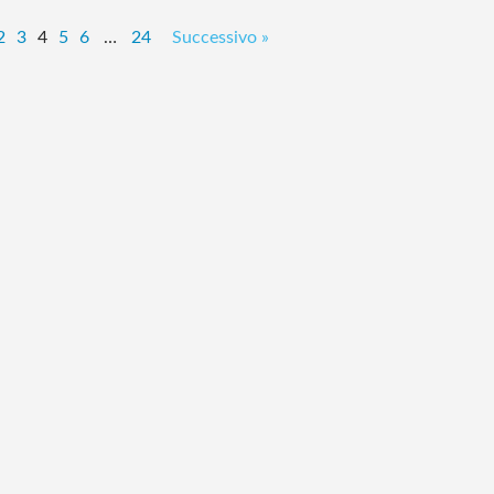
2
3
4
5
6
…
24
Successivo »