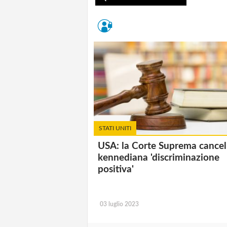
STATI UNITI
USA: la Corte Suprema cancell
kennediana 'discriminazione
positiva'
03 luglio 2023