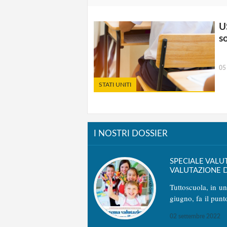
U
s
05
STATI UNITI
I NOSTRI DOSSIER
SPECIALE VALU
VALUTAZIONE D
Tuttoscuola, in u
giugno, fa il punt
02 settembre 2022