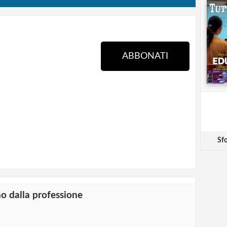
ABBONATI
Sfo
no dalla professione