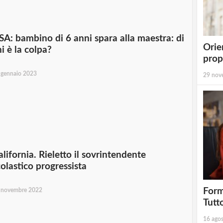
SA: bambino di 6 anni spara alla maestra: di
Orie
i è la colpa?
prop
 gennaio 2023
29 nov
lifornia. Rieletto il sovrintendente
colastico progressista
Form
 novembre 2022
Tutt
16 ago