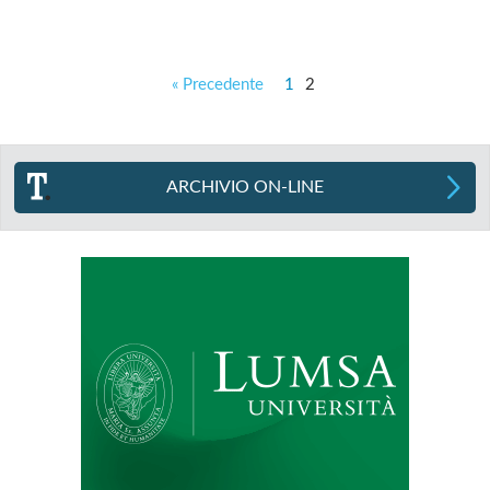
« Precedente
1
2
ARCHIVIO ON-LINE