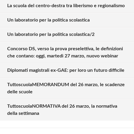
La scuola del centro-destra tra liberismo e regionalismo
Un laboratorio per la politica scolastica
Un laboratorio per la politica scolastica/2
Concorso DS, verso la prova preselettiva, le definizioni
che contano: oggi, martedì 27 marzo, nuovo webinar
Diplomati magistrali ex-GAE: per loro un futuro difficile
TuttoscuolaMEMORANDUM del 26 marzo, le scadenze
Solo gli utenti registrati possono
delle scuole
commentare!
TuttoscuolaNORMATIVA del 26 marzo, la normativa
della settimana
Effettua il
o
Login
Registrati