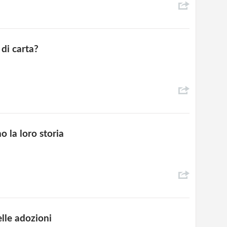
 di carta?
no la loro storia
elle adozioni