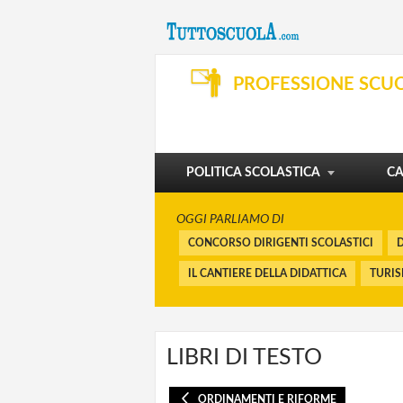
SVILUPPO PROFESSIONALE
ORGANIZZAZIONE E SERVIZI
PROFESSIONE SCU
DIBATTITO
PENSIONI E BUONUSCITE
I CORSI
FINANZIAMENTI
POLITICA SCOLASTICA
CA
OGGI PARLIAMO DI
CONCORSO DIRIGENTI SCOLASTICI
D
IL CANTIERE DELLA DIDATTICA
TURI
LIBRI DI TESTO
ORDINAMENTI E RIFORME