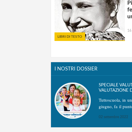
P
f
u
16
LIBRI DI TESTO
I NOSTRI DOSSIER
SPECIALE VALU
VALUTAZIONE D
Tuttoscuola, in u
giugno, fa il punt
02 settembre 2022