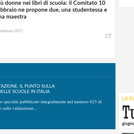
iù donne nei libri di scuola: il Comitato 10
ebbraio ne propone due, una studentessa e
na maestra
 febbraio 2017
TAZIONE. IL PUNTO SULLA
ELLE SCUOLE IN ITALIA
LA R
no speciale pubblicato integralmente nel numero 623 di
o sulla valutazione...
giugn