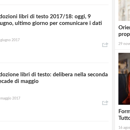
dozioni libri di testo 2017/18: oggi, 9
iugno, ultimo giorno per comunicare i dati
Orie
prop
 giugno 2017
29 nov
dozione libri di testo: delibera nella seconda
ecade di maggio
 maggio 2017
Form
Tutt
16 ago