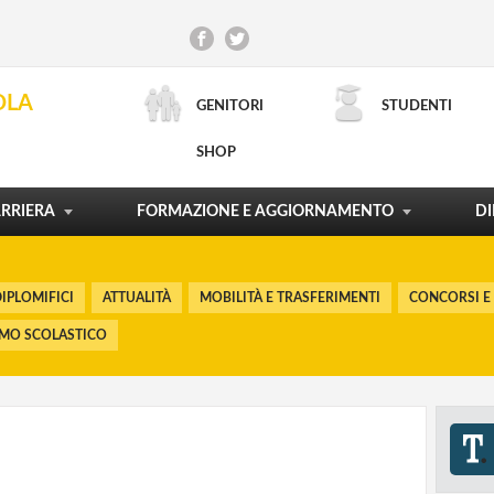
CONCORSI E RECLUTAMENTO
INCARICHI DI DOCENZA
CONTRATTO DI LAVORO
SCUOLA E TERRITORIO
OLA
GENITORI
STUDENTI
ORDINAMENTI E RIFORME
LA CARTA DEL DOCENTE
PROCESSI FORMATIVI
POLITICHE FORMATIVE
SHOP
RICERCA AVANZATA
MOSTRA TUTTO
MOSTRA TUTTO
MOSTRA TUTTO
MOSTRA TUTTO
RRIERA
FORMAZIONE E AGGIORNAMENTO
DI
IPLOMIFICI
ATTUALITÀ
MOBILITÀ E TRASFERIMENTI
CONCORSI E
SMO SCOLASTICO