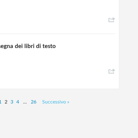
egna dei libri di testo
1
2
3
4
…
26
Successivo »