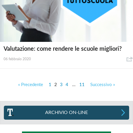
Valutazione: come rendere le scuole migliori?
06 febbraio 2020
« Precedente
1
2
3
4
…
11
Successivo »
ARCHIVIO ON-LINE