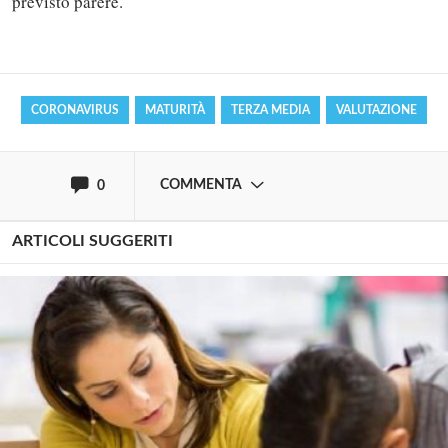
previsto parere.
Effettua il
o
Login
Registrati
CORONAVIRUS
MATURITÀ
TERZA MEDIA
VALUTAZIONE
oppure accedi via
COMMENTA
0
ARTICOLI SUGGERITI