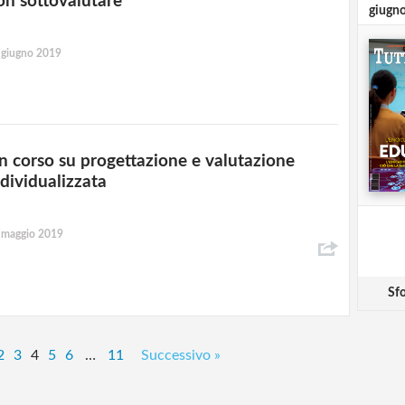
on sottovalutare
giugn
 giugno 2019
n corso su progettazione e valutazione
ndividualizzata
 maggio 2019
Sfo
2
3
4
5
6
…
11
Successivo »