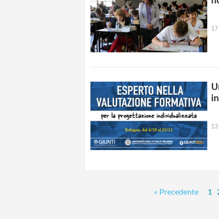
n
17
U
i
13
« Precedente
1