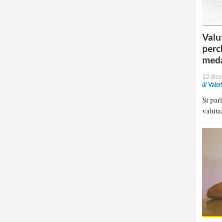
Valu
perc
meda
13 dic
di
Valer
Si par
valuta