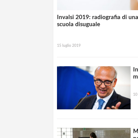
Invalsi 2019: radiografia di un
scuola disuguale
15 luglio 2019
In
m
10
M