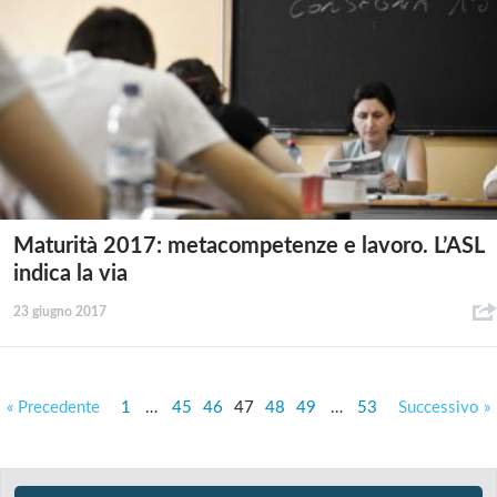
Maturità 2017: metacompetenze e lavoro. L’ASL
indica la via
23 giugno 2017
« Precedente
1
…
45
46
47
48
49
…
53
Successivo »