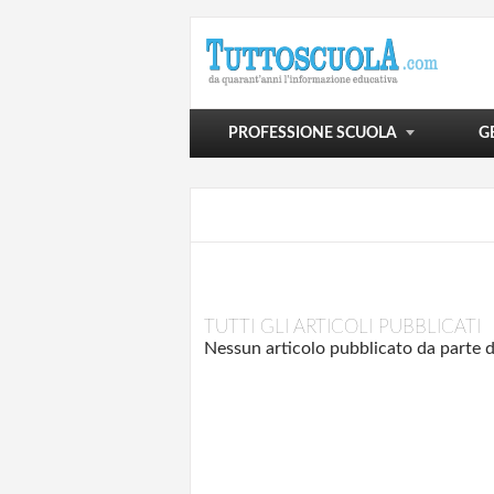
POLITICA SCOLASTICA
VIVERE LA SCUOLA
SCUOLA E OLTRE
PROFESSIONE SCUOLA
G
TUTTI GLI ARTICOLI PUBBLICATI
Nessun articolo pubblicato da parte d