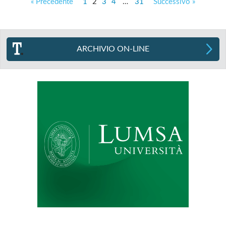
« Precedente
1
2
3
4
…
31
Successivo »
ARCHIVIO ON-LINE