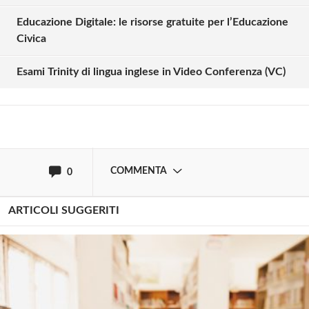
Solo gli utenti registrati possono
Educazione Digitale: le risorse gratuite per l’Educazione
commentare!
Civica
Esami Trinity di lingua inglese in Video Conferenza (VC)
Effettua il
o
Login
Registrati
oppure accedi via
COMMENTA
0
ARTICOLI SUGGERITI