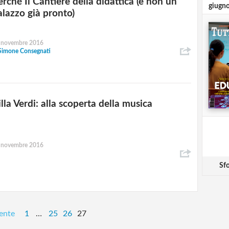
erché Il Cantiere della didattica (e non un
giugn
alazzo già pronto)
 novembre 2016
Simone Consegnati
lla Verdi: alla scoperta della musica
 novembre 2016
Sfo
ente
1
…
25
26
27