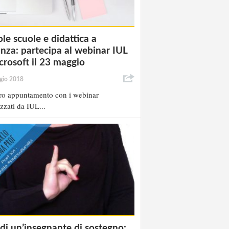
ole scuole e didattica a
anza: partecipa al webinar IUL
crosoft il 23 maggio
gio 2018
ro appuntamento con i webinar
zzati da IUL...
 di un’insegnante di sostegno: