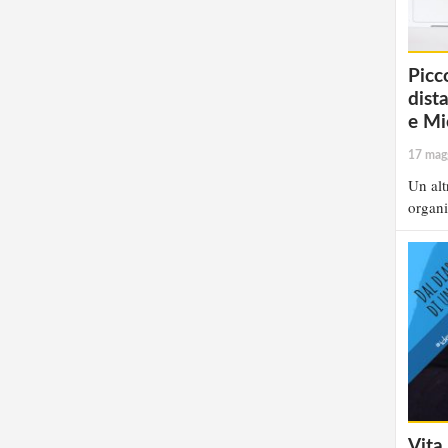
Picc
dist
e Mi
17 mag
Un alt
organi
Vita