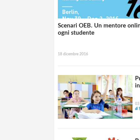
Scenari OEB. Un mentore onli
ogni studente
18 dicembre 2016
P
in
03
di