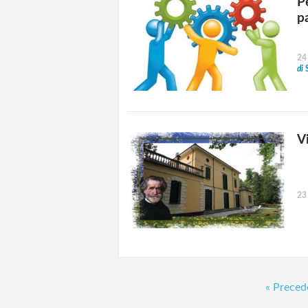
P
p
24
di
Vi
23
« Preced