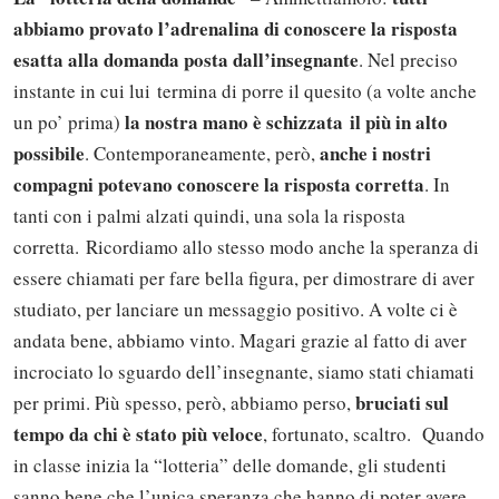
abbiamo provato l’adrenalina di conoscere la risposta
esatta alla domanda posta dall’insegnante
. Nel preciso
instante in cui lui termina di porre il quesito (a volte anche
la nostra mano è schizzata il più in alto
un po’ prima)
possibile
anche i nostri
. Contemporaneamente, però,
compagni potevano conoscere la risposta corretta
. In
tanti con i palmi alzati quindi, una sola la risposta
corretta. Ricordiamo allo stesso modo anche la speranza di
essere chiamati per fare bella figura, per dimostrare di aver
studiato, per lanciare un messaggio positivo. A volte ci è
andata bene, abbiamo vinto. Magari grazie al fatto di aver
incrociato lo sguardo dell’insegnante, siamo stati chiamati
bruciati sul
per primi. Più spesso, però, abbiamo perso,
tempo da chi è stato più veloce
, fortunato, scaltro. Quando
in classe inizia la “lotteria” delle domande, gli studenti
sanno bene che l’unica speranza che hanno di poter avere