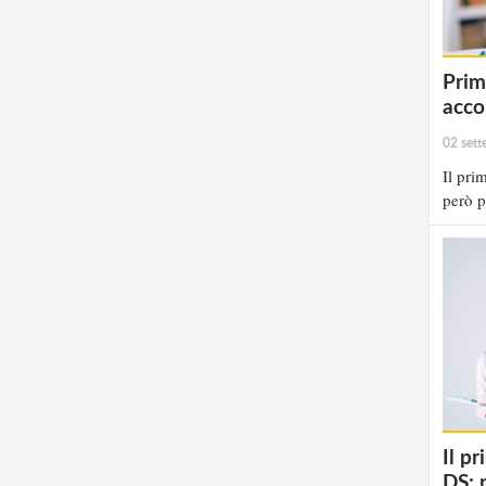
Primi
acco
02 set
Il pri
però p
Il p
DS: p