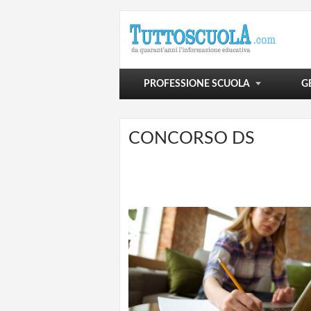
POLITICA SCOLASTICA
VIVERE LA SCUOLA
SCUOLA E OLTRE
PROFESSIONE SCUOLA
G
CONCORSO DS