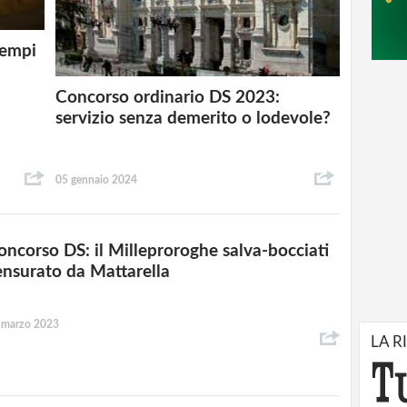
tempi
Concorso ordinario DS 2023:
servizio senza demerito o lodevole?
05 gennaio 2024
oncorso DS: il Milleproroghe salva-bocciati
ensurato da Mattarella
 marzo 2023
LA R