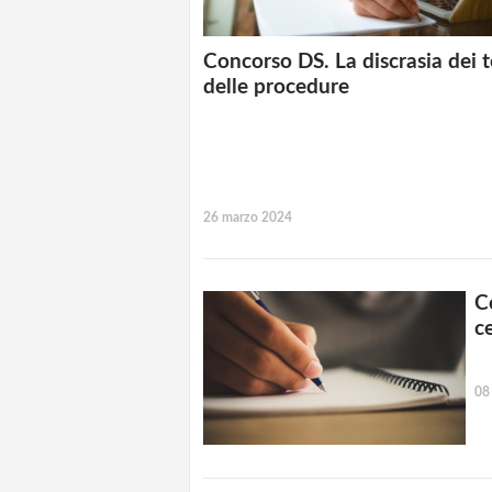
Concorso DS. La discrasia dei 
delle procedure
26 marzo 2024
C
c
08