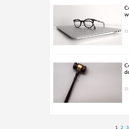
C
w
21
C
d
25
1
2
3