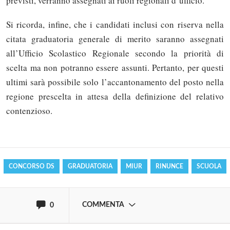
previsti, verranno assegnati ai ruoli regionali d’ufficio.
Si ricorda, infine, che i candidati inclusi con riserva nella
citata graduatoria generale di merito saranno assegnati
all’Ufficio Scolastico Regionale secondo la priorità di
scelta ma non potranno essere assunti. Pertanto, per questi
ultimi sarà possibile solo l’accantonamento del posto nella
Solo gli utenti registrati possono
regione prescelta in attesa della definizione del relativo
commentare!
contenzioso.
Effettua il
o
Login
Registrati
CONCORSO DS
GRADUATORIA
MIUR
RINUNCE
SCUOLA
oppure accedi via
COMMENTA
0