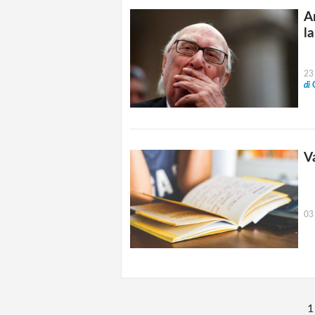
A
la
23
di
Va
03
1