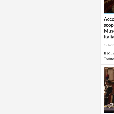
Acco
scope
Muse
itali
19 febb
Il Mus
Torino