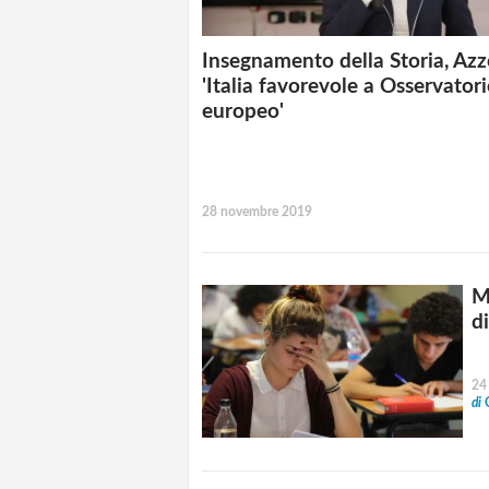
Insegnamento della Storia, Azz
'Italia favorevole a Osservator
europeo'
28 novembre 2019
M
di
24
di