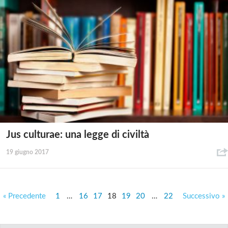
Jus culturae: una legge di civiltà
19 giugno 2017
« Precedente
1
…
16
17
18
19
20
…
22
Successivo »