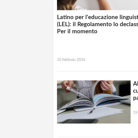
Latino per l'educazione linguis
(LEL): il Regolamento lo declas
Per il momento
10 febbraio 2026
Al
c
p
19