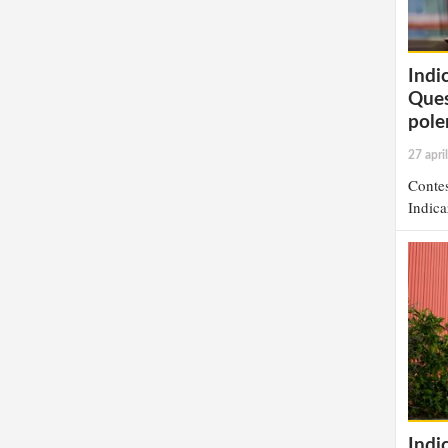
Indi
Ques
pole
27 apri
Contes
Indica
Indic