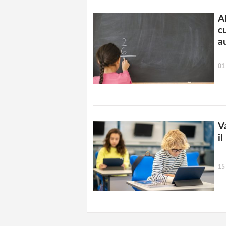
Al
cu
a
01
V
il
15