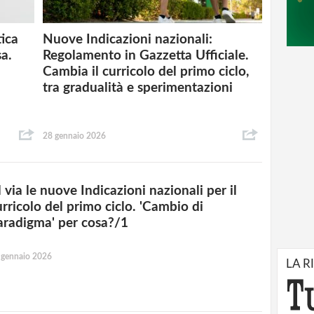
tica
Nuove Indicazioni nazionali:
sa.
Regolamento in Gazzetta Ufficiale.
Cambia il curricolo del primo ciclo,
tra gradualità e sperimentazioni
28 gennaio 2026
 via le nuove Indicazioni nazionali per il
urricolo del primo ciclo. 'Cambio di
aradigma' per cosa?/1
 gennaio 2026
LA R