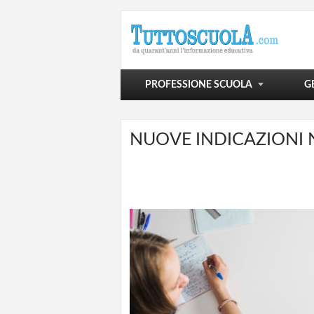
POLITICA SCOLASTICA
VIVERE LA SCUOLA
SCUOLA E OLTRE
PROFESSIONE SCUOLA
G
NUOVE INDICAZIONI 