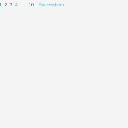
1
2
3
4
…
10
Successivo »