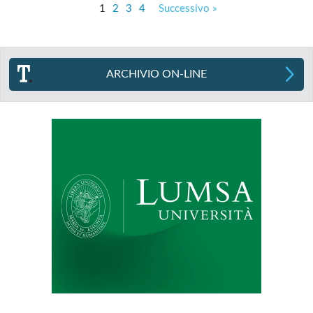
1
2
3
4
Successivo »
ARCHIVIO ON-LINE