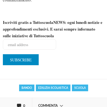
Iscriviti gratis a TuttoscuolaNEWS: ogni lunedì notizie e
approfondimenti esclusivi. E sarai sempre informato
sulle iniziative di Tuttoscuola
Solo gli utenti registrati possono
commentare!
Effettua il
o
Login
Registrati
BANDO
EDILIZIA SCOLASTICA
SCUOLA
oppure accedi via
COMMENTA
0