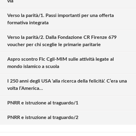
via
Verso la parità/1. Passi importanti per una offerta
formativa integrata
Verso la parità/2. Dalla Fondazione CR Firenze 679
voucher per chi sceglie le primarie paritarie
Aspro scontro Flc Cgil-MIM sulle attività legate al
mondo islamico a scuola
I 250 anni degli USA 'alla ricerca della felicità'. C’era una
volta l’America…
Solo gli utenti registrati possono
commentare!
PNRR e istruzione al traguardo/1
PNRR e istruzione al traguardo/2
Effettua il
o
Login
Registrati