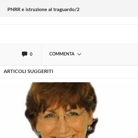
PNRR e istruzione al traguardo/2
Effettua il
o
Login
Registrati
oppure accedi via
COMMENTA
0
ARTICOLI SUGGERITI