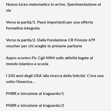
Nuovo Liceo matematico in arrivo. Sperimentazione al
via
Verso la parità/1. Passi importanti per una offerta
formativa integrata
Verso la parità/2. Dalla Fondazione CR Firenze 679
voucher per chi sceglie le primarie paritarie
Aspro scontro Flc Cgil-MIM sulle attività legate al
mondo islamico a scuola
I 250 anni degli USA 'alla ricerca della felicità'. C’era una
volta l’America…
Solo gli utenti registrati possono
commentare!
PNRR e istruzione al traguardo/1
PNRR e istruzione al traguardo/2
Effettua il
o
Login
Registrati