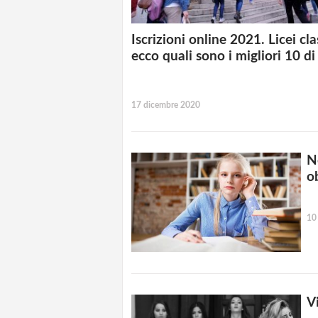
Iscrizioni online 2021. Licei clas
ecco quali sono i migliori 10 di 
17 dicembre 2020
N
o
10
V