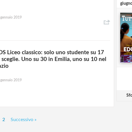
giugn
 gennaio 2019
OS Liceo classico: solo uno studente su 17
o sceglie. Uno su 30 in Emilia, uno su 10 nel
azio
 gennaio 2019
Sfo
2
Successivo »