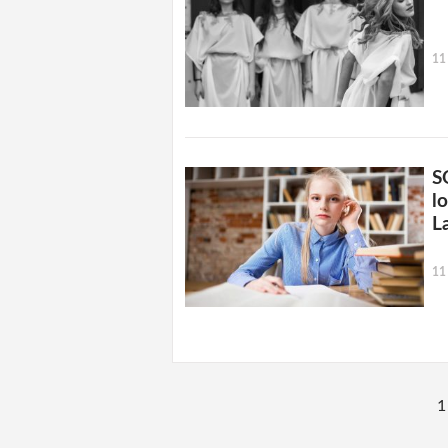
11
S
l
L
11
1