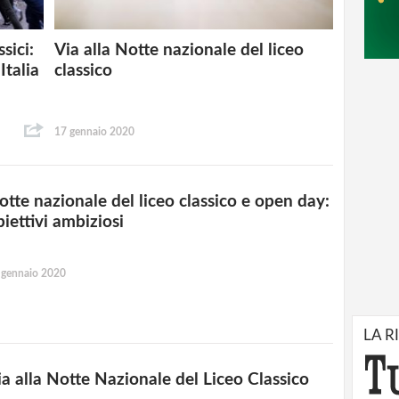
sici:
Via alla Notte nazionale del liceo
Italia
classico
17 gennaio 2020
otte nazionale del liceo classico e open day:
biettivi ambiziosi
 gennaio 2020
LA R
ia alla Notte Nazionale del Liceo Classico