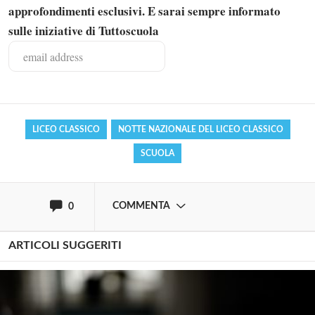
approfondimenti esclusivi. E sarai sempre informato
sulle iniziative di Tuttoscuola
Solo gli utenti registrati possono
commentare!
Effettua il
o
Login
Registrati
LICEO CLASSICO
NOTTE NAZIONALE DEL LICEO CLASSICO
SCUOLA
oppure accedi via
COMMENTA
0
ARTICOLI SUGGERITI