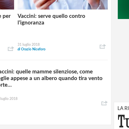
e per
Vaccini: serve quello contro
l’ignoranza
31 luglio 2018
di
Orazio Niceforo
accini: quelle mamme silenziose, come
oglie appese a un albero quando tira vento
orte…
 luglio 2018
LA R