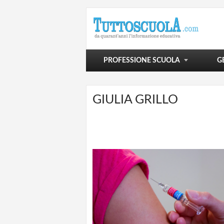
POLITICA SCOLASTICA
VIVERE LA SCUOLA
SCUOLA E OLTRE
PROFESSIONE SCUOLA
G
GIULIA GRILLO