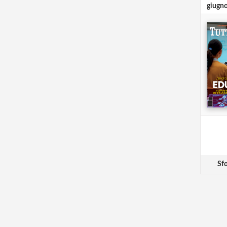
giugn
Sfo