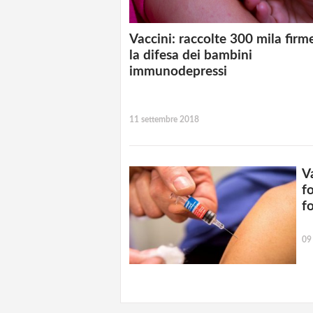
Vaccini: raccolte 300 mila firm
la difesa dei bambini
immunodepressi
11 settembre 2018
V
f
f
09