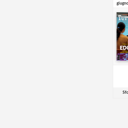
giugn
Sfo