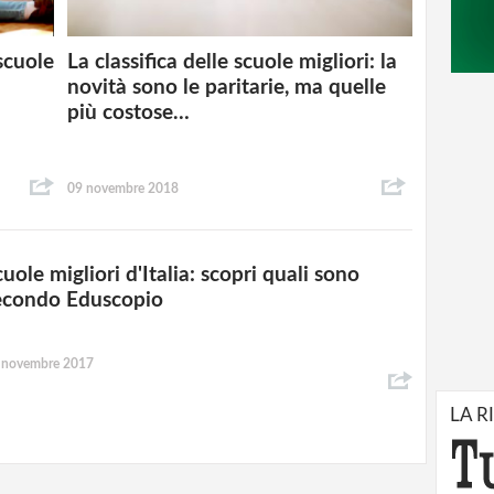
scuole
La classifica delle scuole migliori: la
novità sono le paritarie, ma quelle
più costose…
09 novembre 2018
uole migliori d'Italia: scopri quali sono
econdo Eduscopio
 novembre 2017
LA R