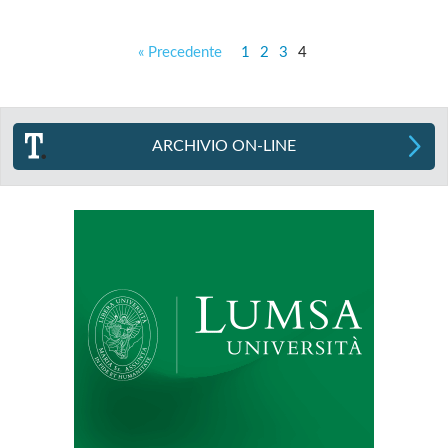
« Precedente
1
2
3
4
ARCHIVIO ON-LINE