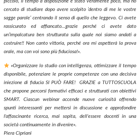
piccolo, il tempo a disposizione è stato veramente poco, ma ho
cercato di studiare dopo avere scolpito ‘dentro di me le vostre
sagge parole’ centrando il senso di quello che leggevo.
Ci avete
rassicurato ed affiancato…grazie perché ci avete dato
un’impalcatura ben strutturata sulla quale noi siamo andati a
costruire!!
Non canto vittoria, perché ora mi aspetterà la prova
orale, ma con voi sono più fiduciosa!».
«Organizzare lo studio con intelligenza, ottimizzare il tempo
disponibile, potenziare le proprie competenze con una decisiva
iniezione di fiducia SI PUÒ FARE! GRAZIE a TUTTOSCUOLA
che propone percorsi formativi efficaci e strutturati con obiettivi
SMART. Ciascun webinar accende nuove curiosità offrendo
spunti interessanti per mettersi in discussione e approfondire
l'affascinante ricerca, mai sopita, dell'essere docenti in una
società continuamente in divenire».
Piera Cipriani