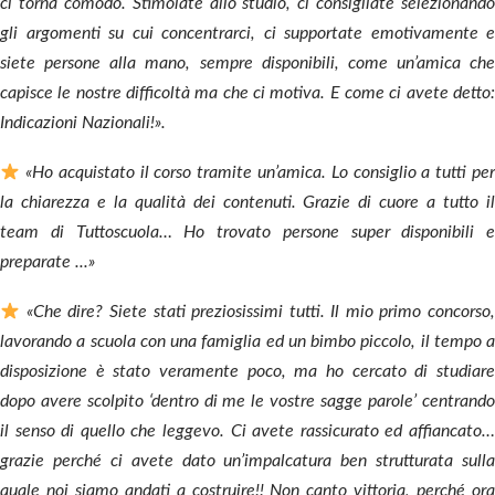
ci torna comodo.
Stimolate allo studio, ci consigliate selezionando
gli argomenti su cui concentrarci, ci supportate emotivamente e
siete persone alla mano, sempre disponibili, come un’amica che
capisce le nostre difficoltà ma che ci motiva.
E come ci avete detto
Indicazioni Nazionali!».
«Ho acquistato il corso tramite un’amica. Lo consiglio a tutti per
la chiarezza e la qualità dei contenuti. Grazie di cuore a tutto il
team di Tuttoscuola… Ho trovato persone super disponibili e
preparate ...»
«Che dire? Siete stati preziosissimi tutti. Il mio primo concorso,
lavorando a scuola con una famiglia ed un bimbo piccolo, il tempo a
disposizione è stato veramente poco, ma ho cercato di studiare
dopo avere scolpito ‘dentro di me le vostre sagge parole’ centrando
il senso di quello che leggevo.
Ci avete rassicurato ed affiancato
grazie perché ci avete dato un’impalcatura ben strutturata sulla
quale noi siamo andati a costruire!!
Non canto vittoria, perché or