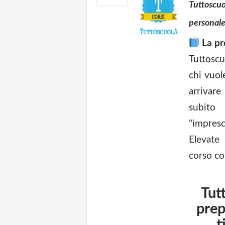
Tuttoscuo
person
La pr
Tuttosc
chi vuol
arrivare
subito
"impres
Elevate
corso co
Tut
prep
t