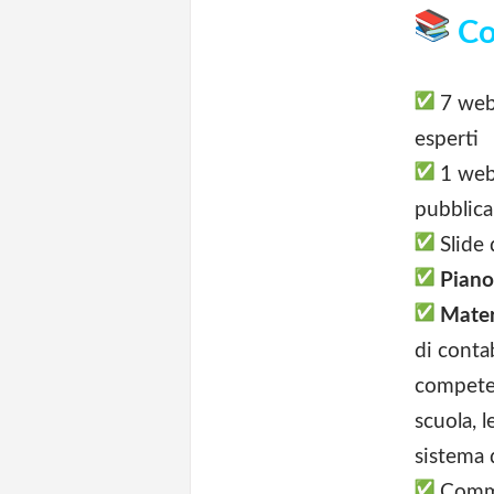
Co
7 webi
esperti
1 webi
pubblica
Slide 
Piano
Mater
di contab
competen
scuola, l
sistema d
Commu