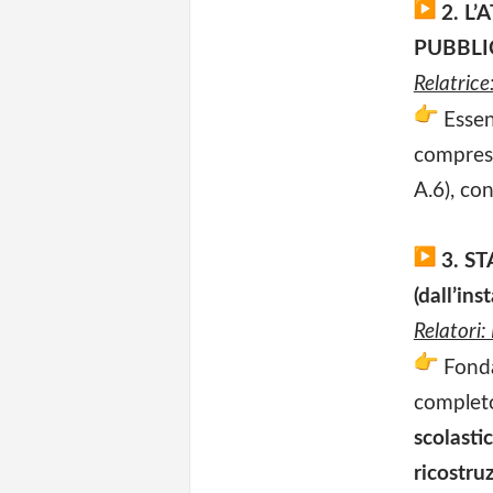
2. L’
PUBBLI
Relatrice
Essen
compresi
A.6), co
3. S
(dall’in
Relatori
Fonda
comple
scolasti
ricostru