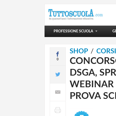
POLITICA SCOLASTICA
VIVERE LA SCUOLA
SCUOLA E OLTRE
PROFESSIONE SCUOLA
G
SHOP
CORS
CONCORSO
0
DSGA, SPR
WEBINAR 
PROVA SC