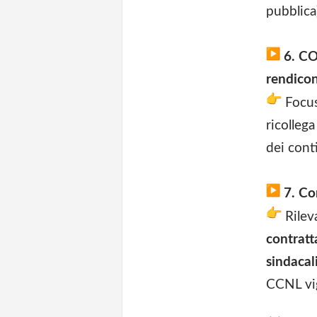
pubblica)
6. CO
rendico
Focu
ricollega
dei conti
7. Con
Rilev
contratt
sindacal
CCNL vi