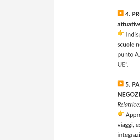
4. PR
attuativ
Indis
scuole n
punto A.3
UE”.
5. PA
NEGOZI
Relatrice
Appr
viaggi, e
integraz