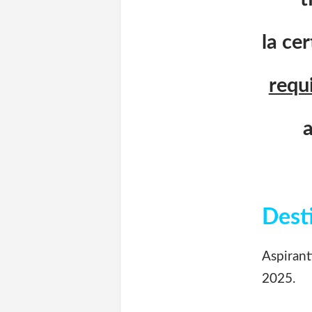
la ce
requ
a
Dest
Aspirant
2025.