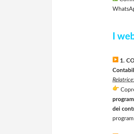
WhatsA
I web
1. CO
Contabil
Relatrice
Copre
programm
dei contr
program