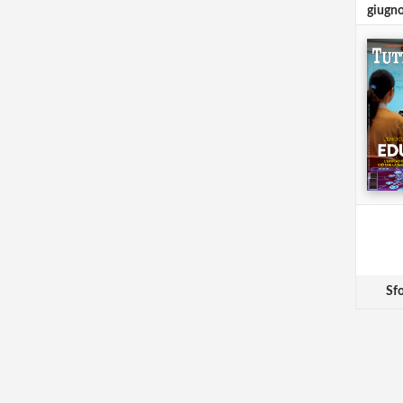
giugn
Sfo