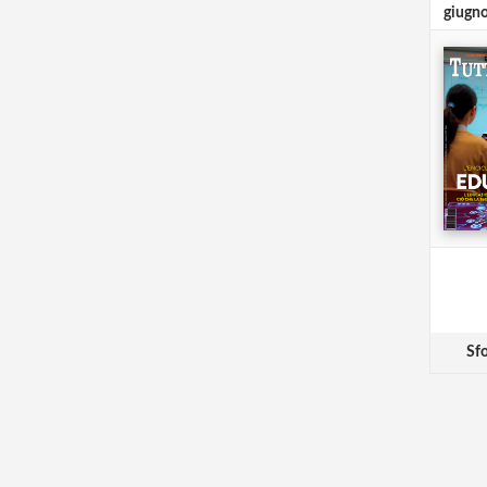
giugn
Sfo