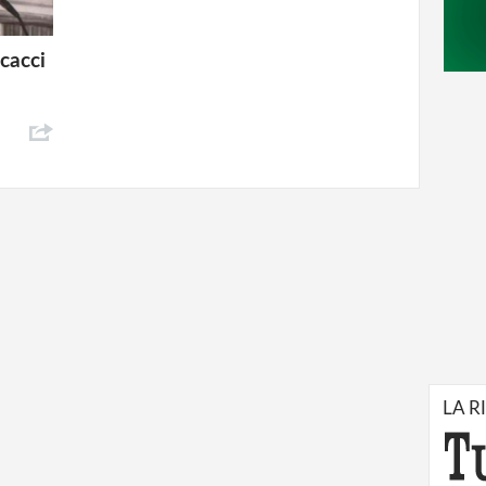
cacci
LA R