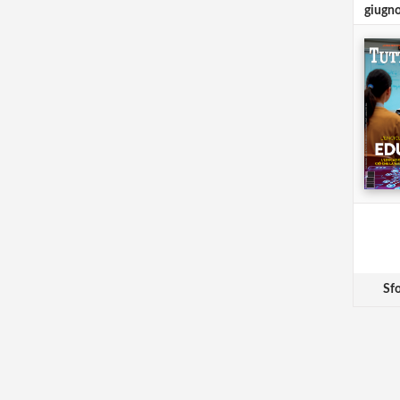
giugn
Sfo