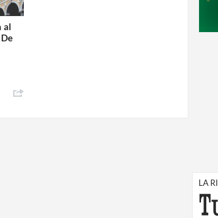
 al
 De
LA R