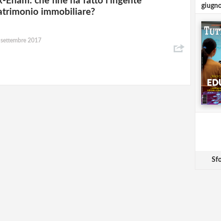
x-Enam: che fine ha fatto l’ingente
giugn
atrimonio immobiliare?
 settembre 2017
Sfo