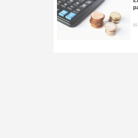
E
p
05