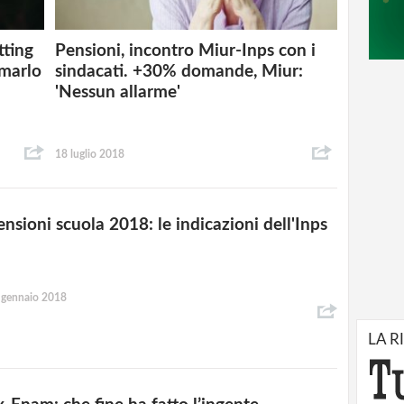
tting
Pensioni, incontro Miur-Inps con i
umarlo
sindacati. +30% domande, Miur:
'Nessun allarme'
18 luglio 2018
ensioni scuola 2018: le indicazioni dell'Inps
 gennaio 2018
LA R