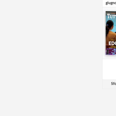
giugn
Sfo