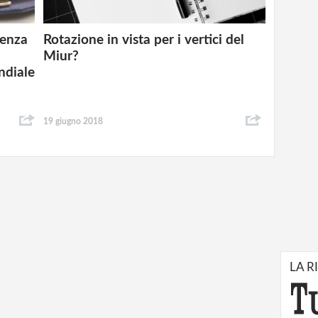
genza
Rotazione in vista per i vertici del
Miur?
ndiale
19 giugno 2018
LA R