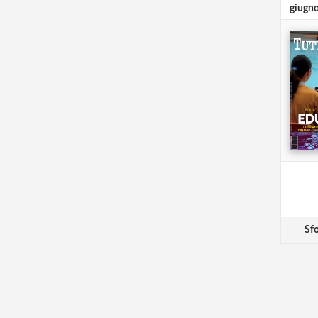
giugn
Sfo