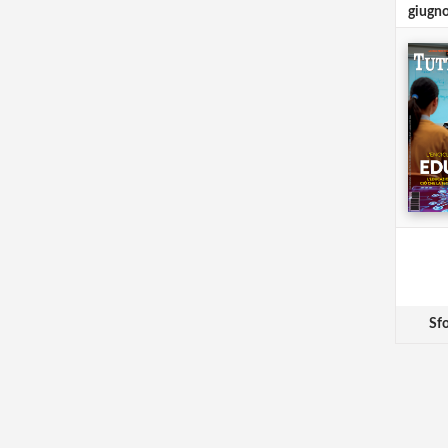
giugn
Sfo