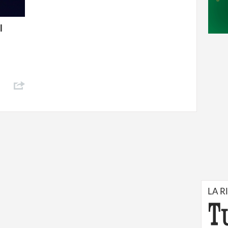
l
LA R