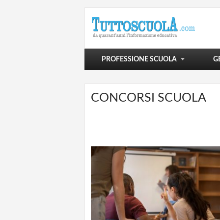
POLITICA SCOLASTICA
VIVERE LA SCUOLA
SCUOLA E OLTRE
PROFESSIONE SCUOLA
G
CONCORSI SCUOLA