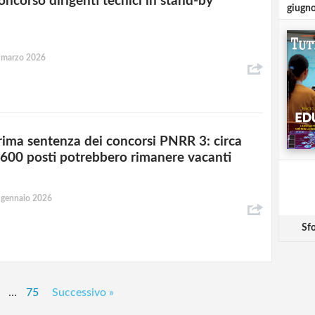
oncorso dirigenti tecnici in stand-by
giugn
 marzo 2026
rima sentenza dei concorsi PNRR 3: circa
.600 posti potrebbero rimanere vacanti
 gennaio 2026
Sfo
…
75
Successivo »