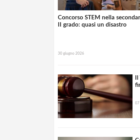
Concorso STEM nella secondar
II grado: quasi un disastro
30 giugno 2026
Il
fi
07