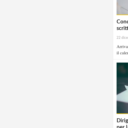
Conc
scri
22 dic
Arriva
il cale
Diri
per l