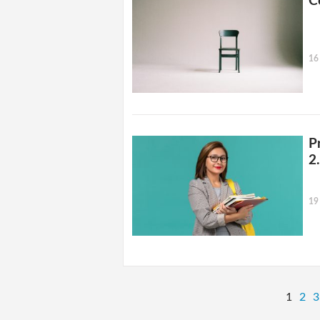
C
16
P
2
19
1
2
3