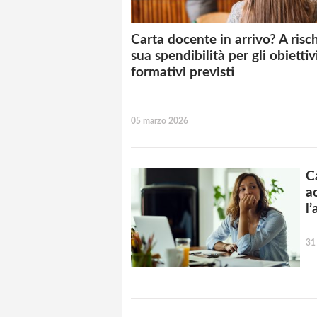
Carta docente in arrivo? A risch
sua spendibilità per gli obiettiv
formativi previsti
05 marzo 2026
C
ac
l
31