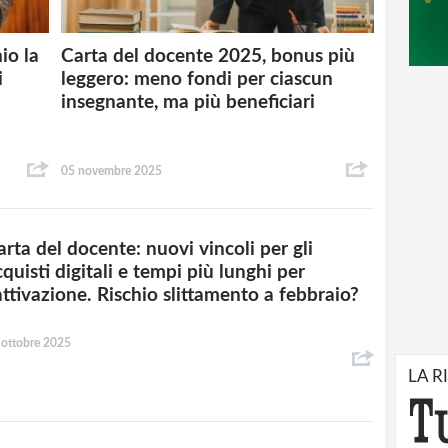
io la
Carta del docente 2025, bonus più
i
leggero: meno fondi per ciascun
insegnante, ma più beneficiari
05 novembre 2025
arta del docente: nuovi vincoli per gli
quisti digitali e tempi più lunghi per
’attivazione. Rischio slittamento a febbraio?
 ottobre 2025
LA R