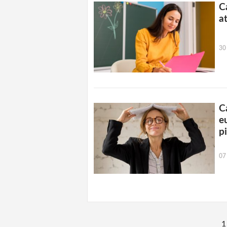
C
a
30
C
e
p
07
1