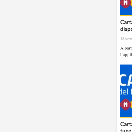
Cart
disp
13 set
A part
l’appl
Cart
funz