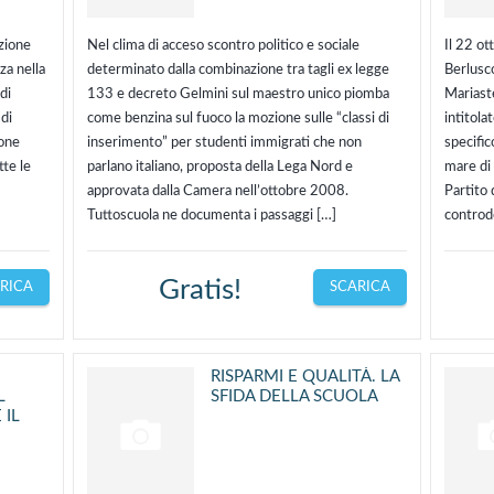
uzione
Nel clima di acceso scontro politico e sociale
Il 22 ot
za nella
determinato dalla combinazione tra tagli ex legge
Berlusco
di
133 e decreto Gelmini sul maestro unico piomba
Mariast
di
come benzina sul fuoco la mozione sulle “classi di
intitola
ione
inserimento” per studenti immigrati che non
specific
tte le
parlano italiano, proposta della Lega Nord e
mare di 
approvata dalla Camera nell’ottobre 2008.
Partito
Tuttoscuola ne documenta i passaggi […]
controd
Gratis!
RICA
SCARICA
RISPARMI E QUALITÀ. LA
L
SFIDA DELLA SCUOLA
 IL