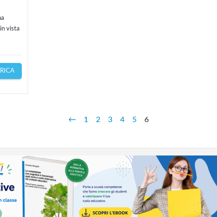
ha
in vista
RICA
←
1
2
3
4
5
6