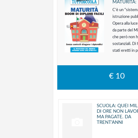
MATURITÀ: 
C’è un “sistema
istruzione pubb
Opera alla luce
da parte del Mi
che però non ha
sostanziali. Di 
stati eretti in
€
10
SCUOLA: QUEI MIL
DI ORE NON LAVO
MA PAGATE. DA
TRENT’ANNI