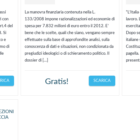
assi
La manovra finanziaria contenuta nella L.
“L’Itali
i con
133/2008 impone razionalizzazioni ed economie di
lavoro. 
rt.4 del
spesa per 7.832 milioni di euro entro il 2012. E’
esercita
. Si
bene che le scelte, quali che siano, vengano sempre
Dopo se
to e
effettuate sulla base di approfondite analisi, sulla
italiane 
amo di
conoscenza di dati e situazioni, non condizionata da
Costituz
lle
pregiudizi ideologici o di schieramento politico. Il
pagella.
dossier di […]
present
Gratis!
RICA
SCARICA
ZIONI
CCIA