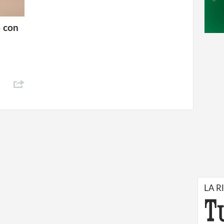
o con
LA R