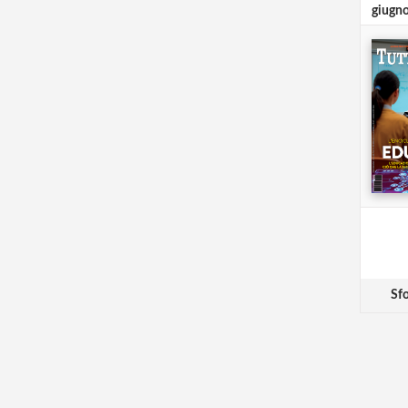
giugn
Sfo