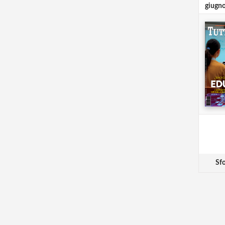
giugn
Sfo