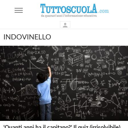
INDOVINELLO
'Quanti anni ha il capitano?' Il quiz (irrisolvibile)