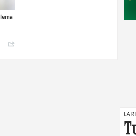
blema
LA R