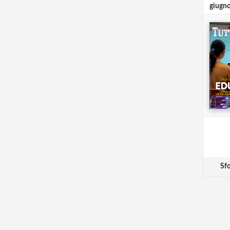
giugn
Sfo