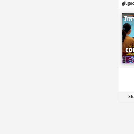
giugn
Sfo