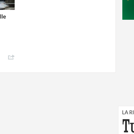
lle
LA R