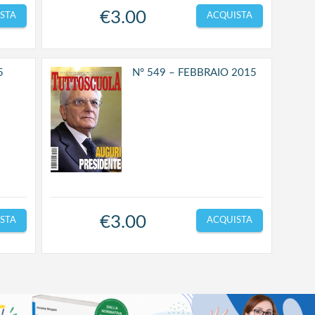
€
3.00
STA
ACQUISTA
5
N° 549 – FEBBRAIO 2015
€
3.00
STA
ACQUISTA