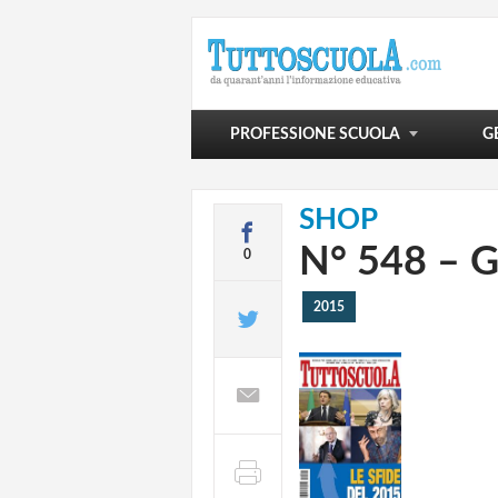
POLITICA SCOLASTICA
VIVERE LA SCUOLA
SCUOLA E OLTRE
PROFESSIONE SCUOLA
G
SHOP
N° 548 – 
0
2015