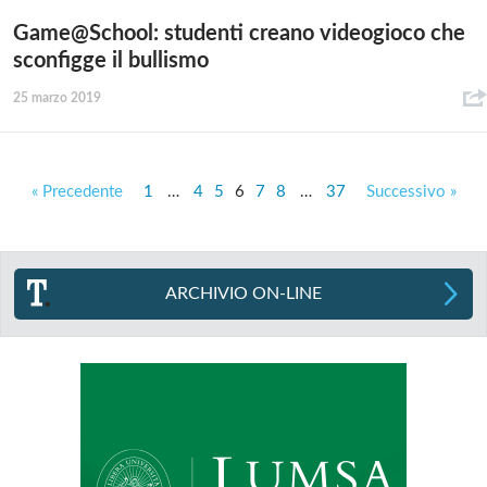
Game@School: studenti creano videogioco che
sconfigge il bullismo
25 marzo 2019
« Precedente
1
…
4
5
6
7
8
…
37
Successivo »
ARCHIVIO ON-LINE