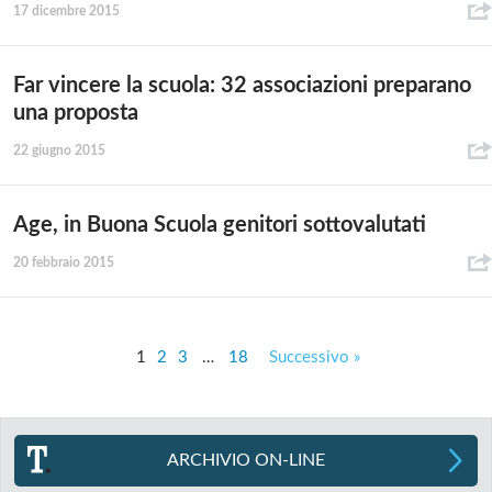
17 dicembre 2015
Far vincere la scuola: 32 associazioni preparano
una proposta
22 giugno 2015
Age, in Buona Scuola genitori sottovalutati
20 febbraio 2015
1
2
3
…
18
Successivo »
ARCHIVIO ON-LINE