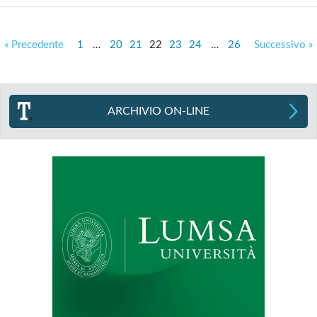
« Precedente
1
…
20
21
22
23
24
…
26
Successivo »
ARCHIVIO ON-LINE